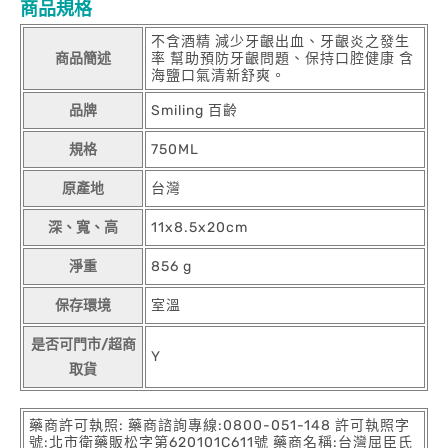
商品規格
不含酒精 減少牙齦出血、牙齦炎之發生
商品簡述
率 幫助預防牙齦問題、保持口腔健康 含
海鹽口氣清新舒爽。
品牌
Smiling 百齡
規格
750ML
原產地
台灣
深、寬、高
11x8.5x20cm
淨重
856 g
保存環境
室溫
是否可門市/超商
Y
取貨
藥商許可執照: 藥商諮詢專線:0800-051-148 許可執照字
號:北市衛藥販松字第620101C611號 藥商名稱:台灣屈臣氏