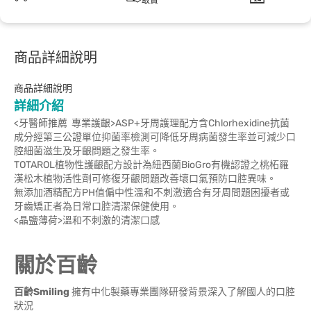
取貨
商品詳細說明
商品詳細說明
詳細介紹
<牙醫師推薦 專業護齦>ASP+牙周護理配方含Chlorhexidine抗菌
成分經第三公證單位抑菌率檢測可降低牙周病菌發生率並可減少口
腔細菌滋生及牙齦問題之發生率。
TOTAROL植物性護齦配方設計為紐西蘭BioGro有機認證之桃柘羅
漢松木植物活性劑可修復牙齦問題改善壞口氣預防口腔異味。
無添加酒精配方PH值偏中性溫和不刺激適合有牙周問題困擾者或
牙齒矯正者為日常口腔清潔保健使用。
<晶鹽薄荷>溫和不刺激的清潔口感
關於百齡
百齡Smiling
擁有中化製藥專業團隊研發背景深入了解國人的口腔
狀況