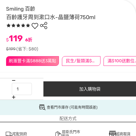
Smiling 百齡
百齡護牙周到漱口水-晶鹽薄荷750ml
119
$
6折
$199
(省下: $80)
刷滙豐卡滿$888送3萬點
民生/髮類滿$388送舒潔冰巾
滿$100
加入購物袋
查看門市庫存 (可能有時間誤差)
配送方式
屈臣氏門市
宅配到府
超商取貨