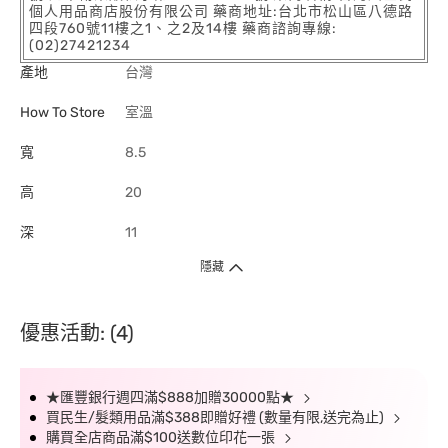
個人用品商店股份有限公司 藥商地址:台北市松山區八德路
四段760號11樓之1、之2及14樓 藥商諮詢專線:
(02)27421234
產地
台灣
How To Store
室溫
寬
8.5
高
20
深
11
隱藏
優惠活動: (4)
★匯豐銀行週四滿$888加贈30000點★
買民生/髮類用品滿$388即贈好禮 (數量有限,送完為止)
購買全店商品滿$100送數位印花一張