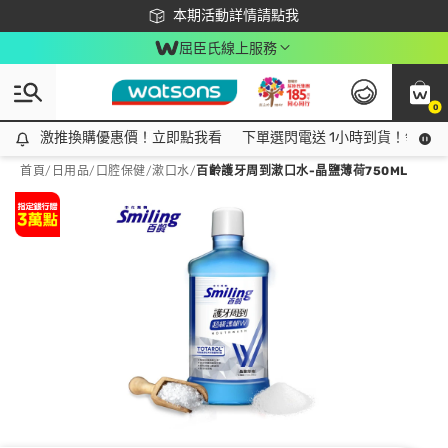
下載app最高回饋$350
本期活動詳情請點我
屈臣氏線上服務
0
激推換購優惠價！立即點我看
激推換購優惠價！立即點我看
下單選閃電送 1小時到貨！領神券
首頁
/
日用品
/
口腔保健
/
漱口水
/
百齡護牙周到漱口水-晶鹽薄荷750ML