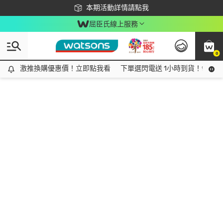
下載app最高回饋$350
本期活動詳情請點我
屈臣氏線上服務
0
激推換購優惠價！立即點我看
激推換購優惠價！立即點我看
下單選閃電送 1小時到貨！領神券