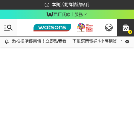
下載app最高回饋$350
本期活動詳情請點我
屈臣氏線上服務
0
激推換購優惠價！立即點我看
激推換購優惠價！立即點我看
下單選閃電送 1小時到貨！領神券