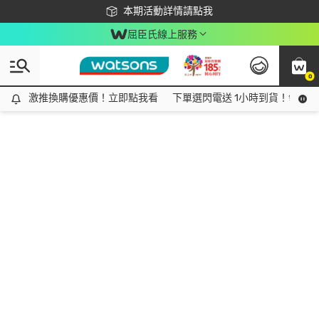
下載app最高回饋$350
本期活動詳情請點我
屈臣氏線上服務
0
激推換購優惠價！立即點我看
激推換購優惠價！立即點我看
下單選閃電送 1小時到貨！領神券