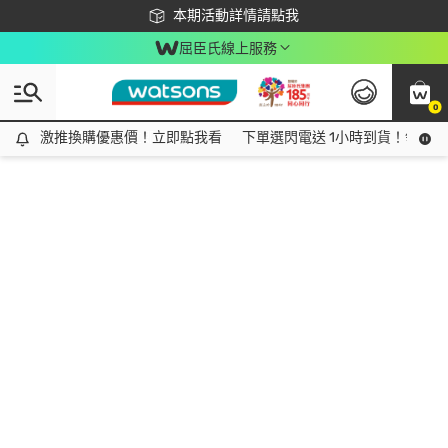
下載app最高回饋$350
本期活動詳情請點我
屈臣氏線上服務
0
激推換購優惠價！立即點我看
激推換購優惠價！立即點我看
下單選閃電送 1小時到貨！領神券