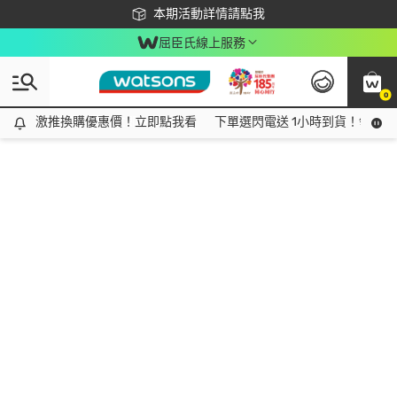
下載app最高回饋$350
本期活動詳情請點我
屈臣氏線上服務
0
激推換購優惠價！立即點我看
激推換購優惠價！立即點我看
下單選閃電送 1小時到貨！領神券