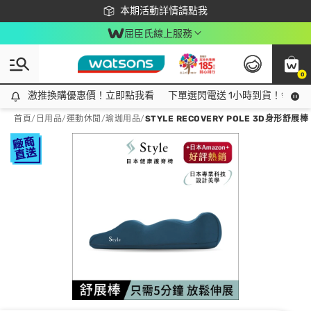
下載app最高回饋$350
本期活動詳情請點我
屈臣氏線上服務
0
激推換購優惠價！立即點我看
激推換購優惠價！立即點我看
下單選閃電送 1小時到貨！領神券
首頁
/
日用品
/
運動休閒
/
瑜珈用品
/
STYLE RECOVERY POLE 3D身形舒展棒