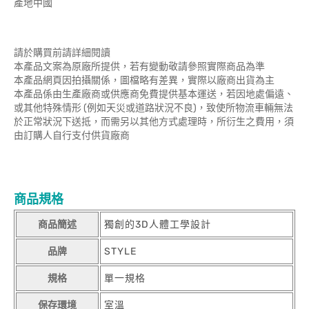
產地中國
請於購買前請詳細閱讀
本產品文案為原廠所提供，若有變動敬請參照實際商品為準
本產品網頁因拍攝關係，圖檔略有差異，實際以廠商出貨為主
本產品係由生產廠商或供應商免費提供基本運送，若因地處偏遠、
或其他特殊情形 (例如天災或道路狀況不良)，致使所物流車輛無法
於正常狀況下送抵，而需另以其他方式處理時，所衍生之費用，須
由訂購人自行支付供貨廠商
商品規格
商品簡述
獨創的3D人體工學設計
品牌
STYLE
規格
單一規格
保存環境
室溫