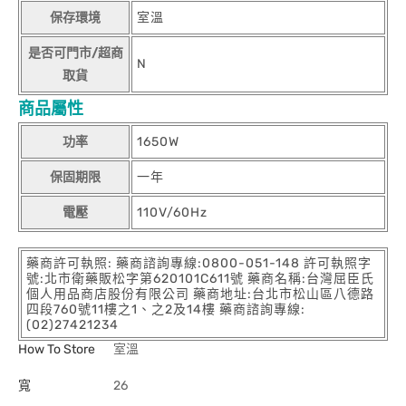
保存環境
室溫
是否可門市/超商
N
取貨
商品屬性
功率
1650W
保固期限
一年
電壓
110V/60Hz
藥商許可執照: 藥商諮詢專線:0800-051-148 許可執照字
號:北市衛藥販松字第620101C611號 藥商名稱:台灣屈臣氏
個人用品商店股份有限公司 藥商地址:台北市松山區八德路
四段760號11樓之1、之2及14樓 藥商諮詢專線:
(02)27421234
How To Store
室溫
寬
26