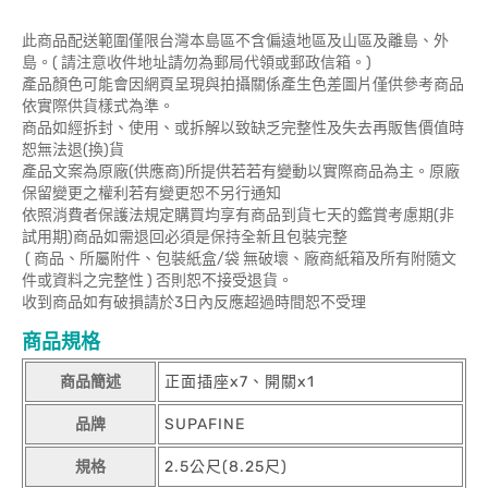
此商品配送範圍僅限台灣本島區不含偏遠地區及山區及離島、外
島。( 請注意收件地址請勿為郵局代領或郵政信箱。)
產品顏色可能會因網頁呈現與拍攝關係產生色差圖片僅供參考商品
依實際供貨樣式為準。
商品如經拆封、使用、或拆解以致缺乏完整性及失去再販售價值時
恕無法退(換)貨
產品文案為原廠(供應商)所提供若若有變動以實際商品為主。原廠
保留變更之權利若有變更恕不另行通知
依照消費者保護法規定購買均享有商品到貨七天的鑑賞考慮期(非
試用期)商品如需退回必須是保持全新且包裝完整
( 商品、所屬附件、包裝紙盒/袋 無破壞、廠商紙箱及所有附隨文
件或資料之完整性 ) 否則恕不接受退貨。
收到商品如有破損請於3日內反應超過時間恕不受理
商品規格
商品簡述
正面插座x7、開關x1
品牌
SUPAFINE
規格
2.5公尺(8.25尺)