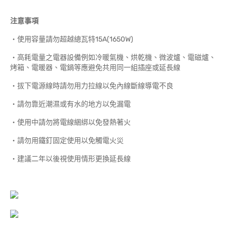
注意事項
‧使用容量請勿超越總瓦特15A(1650W)
‧高耗電量之電器設備例如冷暖氣機、烘乾機、微波爐、電磁爐、
烤箱、電暖器、電鍋等應避免共用同一組插座或延長線
‧拔下電源線時請勿用力拉線以免內線斷線導電不良
‧請勿靠近潮濕或有水的地方以免漏電
‧使用中請勿將電線綑綁以免發熱著火
‧請勿用鐵釘固定使用以免觸電火災
‧建議二年以後視使用情形更換延長線