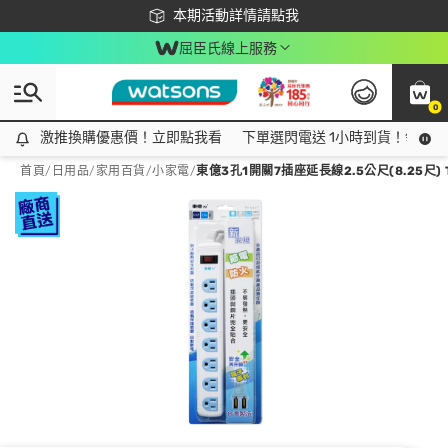
下載app最高回饋$350
本期活動詳情請點我
屈臣氏線上服務
0
激推換購優惠價！立即點我看
激推換購優惠價！立即點我看
下單選閃電送 1小時到貨！領神券
首頁
/
日用品
/
家用百貨
/
小家電
/
東億3孔1開關7插座延長線2.5公尺(8.25尺) TY