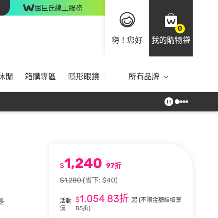
屈臣氏線上服務
0
嗨！您好
我的購物袋
休閒
箱購專區
隱形眼鏡
所有品牌
1,240
$
97折
$1,280
(省下: $40)
1,054
83折
$
起
(不限金額結帳享
活動
多
價
85折)