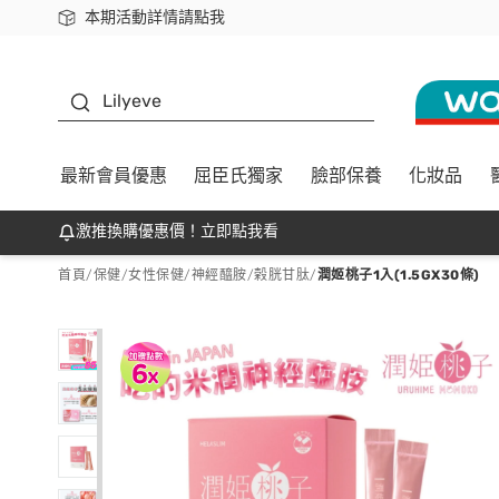
本期活動詳情請點我
下載app最高回饋$350
K beauty
Lilyeve
最新會員優惠
屈臣氏獨家
臉部保養
化妝品
激推換購優惠價！立即點我看
首頁
/
保健
/
女性保健
/
神經醯胺/榖胱甘肽
/
潤姬桃子1入(1.5GX30條)