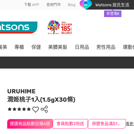
Watsons 屈氏生活
下載 APP
查詢門市
Blog
新登場!!
醫美
專櫃
保健
美體美髮
日用品
男性用品
運動
URUHIME
潤姬桃子1入(1.5gX30條)
健康商品點數狂飆6倍
會員點數2倍送
保健食品滿$1200送$100
看更