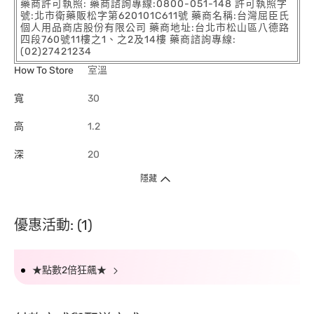
藥商許可執照: 藥商諮詢專線:0800-051-148 許可執照字
號:北市衛藥販松字第620101C611號 藥商名稱:台灣屈臣氏
個人用品商店股份有限公司 藥商地址:台北市松山區八德路
四段760號11樓之1、之2及14樓 藥商諮詢專線:
(02)27421234
How To Store
室溫
寬
30
高
1.2
深
20
隱藏
優惠活動: (1)
★點數2倍狂飆★