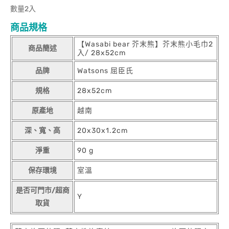
數量2入
商品規格
【Wasabi bear 芥末熊】芥末熊小毛巾2
商品簡述
入/ 28x52cm
品牌
Watsons 屈臣氏
規格
28x52cm
原產地
越南
深、寬、高
20x30x1.2cm
淨重
90 g
保存環境
室溫
是否可門市/超商
Y
取貨