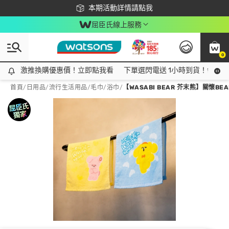
下載app最高回饋$350
本期活動詳情請點我
屈臣氏線上服務
0
激推換購優惠價！立即點我看
激推換購優惠價！立即點我看
下單選閃電送 1小時到貨！領神券
首頁
/
日用品
/
流行生活用品
/
毛巾/浴巾
/
【WASABI BEAR 芥末熊】關懷BEA