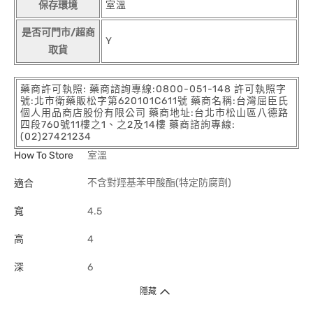
保存環境
室溫
是否可門市/超商
Y
取貨
藥商許可執照: 藥商諮詢專線:0800-051-148 許可執照字
號:北市衛藥販松字第620101C611號 藥商名稱:台灣屈臣氏
個人用品商店股份有限公司 藥商地址:台北市松山區八德路
四段760號11樓之1、之2及14樓 藥商諮詢專線:
(02)27421234
How To Store
室溫
不含對羥基苯甲酸酯(特定防腐劑)
適合
寬
4.5
高
4
深
6
隱藏