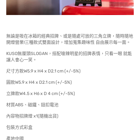
無論是吸在冰箱的經典招牌、或是隨處可放的三角立牌，隨時隨地
開燈營業!三種款式雙面設計，增加蒐集趣味性 自由展示每一面。
KUSO無厘頭SLOGAN，搭配嗆辣明星的招牌表情，只看一眼 就能
讓人會心一笑。
尺寸方款W5.9 x H4 x D2.1 cm (+/-5%)
圓款W5.9 x H4 x D2.1 cm (+/-5%)
立牌款W4.5 x H6 x D 4 cm (+/-5%)
材質ABS、磁鐵、鈕扣電池
內容物招牌燈 x1(隨機出貨)
包裝方式彩盒
產地中國