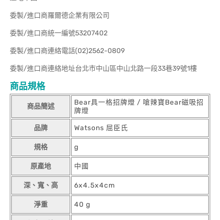
委製/進口商羅爾德企業有限公司
委製/進口商統一編號53207402
委製/進口商連絡電話(02)2562-0809
委製/進口商連絡地址台北市中山區中山北路一段33巷39號1樓
商品規格
Bear具一格招牌燈 / 嗆辣寶Bear磁吸招
商品簡述
牌燈
品牌
Watsons 屈臣氏
規格
g
原產地
中國
深、寬、高
6x4.5x4cm
淨重
40 g