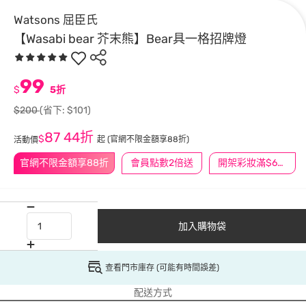
Watsons 屈臣氏
【Wasabi bear 芥末熊】Bear具一格招牌燈
99
$
5折
$200
(省下: $101)
87
44折
$
起
(官網不限金額享88折)
活動價
官網不限金額享88折
會員點數2倍送
開架彩妝滿$600送好禮
加入購物袋
查看門市庫存 (可能有時間誤差)
配送方式