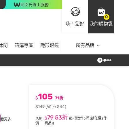
屈臣氏線上服務
0
嗨！您好
我的購物袋
休閒
箱購專區
隱形眼鏡
所有品牌
105
$
71折
$149
(省下: $44)
79
53折
$
起
(第2件5折 (請任選2件
活動
看更多
價
商品))