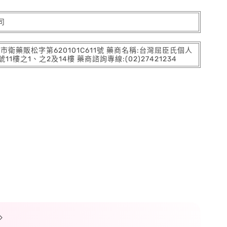
司
:北市衛藥販松字第620101C611號 藥商名稱:台灣屈臣氏個人
之1、之2及14樓 藥商諮詢專線:(02)27421234