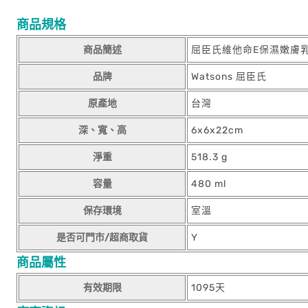
商品規格
商品簡述
屈臣氏維他命E保濕嫩膚乳
品牌
Watsons 屈臣氏
原產地
台灣
深、寬、高
6x6x22cm
淨重
518.3 g
容量
480 ml
保存環境
室溫
是否可門市/超商取貨
Y
商品屬性
有效期限
1095天