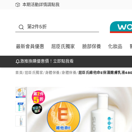
本期活動詳情請點我
下載app最高回饋$350
善存
第2件5折
最新會員優惠
屈臣氏獨家
臉部保養
化妝品
激推換購優惠價！立即點我看
首頁
/
屈臣氏獨家
/
身體保養
/
身體保養
/
屈臣氏維他命E保濕嫩膚乳液480