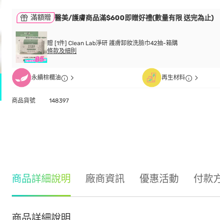
滿額贈
醫美/護膚商品滿$600即贈好禮(數量有限 送完為止)
贈 [1件] Clean Lab淨研 護膚卸妝洗臉巾42抽-箱購
條款及細則
永續棕櫚油
再生材料
商品貨號
148397
商品詳細說明
廠商資訊
優惠活動
付款
商品詳細說明