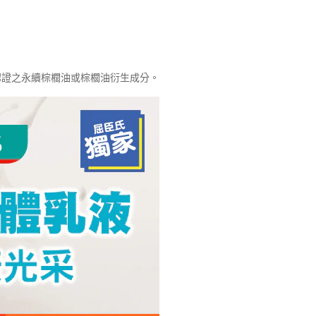
O認證之永續棕櫚油或棕櫚油衍生成分。