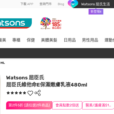
Watsons 屈氏生活
下載 APP
查詢門市
Blog
新登場!!
醫美
專櫃
保健
美體美髮
日用品
男性用品
運動
ML
Watsons 屈臣氏
屈臣氏維他命E保濕嫩膚乳液480ml
第2件5折 (請任選2件商品)
會員點數2倍送
醫美/護膚滿$1200送$200