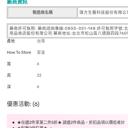
廠商資訊
製造商名稱
璞方生醫科技股份有限公
藥商許可執照: 藥商諮詢專線:0800-051-148 許可執照字號
用品商店股份有限公司 藥商地址:台北市松山區八德路四段760號11樓
產地
台灣
How To Store
室溫
寬
6
高
22
深
6
優惠活動: (6)
★任選2件享第二件5折★ 請選2件商品，折扣品項以價低者計