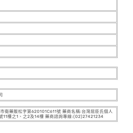
司
:北市衛藥販松字第620101C611號 藥商名稱:台灣屈臣氏個人
之1、之2及14樓 藥商諮詢專線:(02)27421234