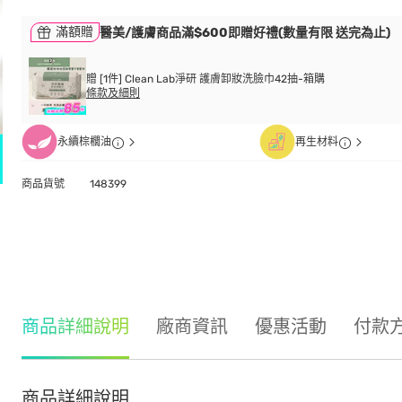
滿額贈
醫美/護膚商品滿$600即贈好禮(數量有限 送完為止)
贈 [1件] Clean Lab淨研 護膚卸妝洗臉巾42抽-箱購
條款及細則
永續棕櫚油
再生材料
商品貨號
148399
商品詳細說明
廠商資訊
優惠活動
付款
商品詳細說明