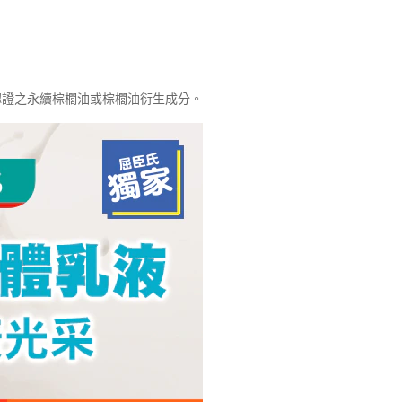
O認證之永續棕櫚油或棕櫚油衍生成分。