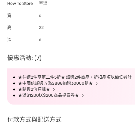
How To Store
室溫
寬
6
高
22
深
6
優惠活動: (7)
★任選2件享第二件5折★ 請選2件商品，折扣品項以價低者計
★中國信託週五滿$888加贈30000點★
★點數2倍狂飆★
★滿$1200送$200商品提貨券★
付款方式與配送方式