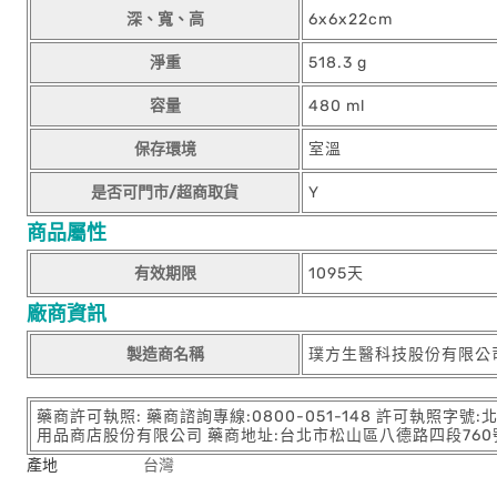
深、寬、高
6x6x22cm
淨重
518.3 g
容量
480 ml
保存環境
室溫
是否可門市/超商取貨
Y
商品屬性
有效期限
1095天
廠商資訊
製造商名稱
璞方生醫科技股份有限公
藥商許可執照: 藥商諮詢專線:0800-051-148 許可執照字號
用品商店股份有限公司 藥商地址:台北市松山區八德路四段760號11樓
產地
台灣