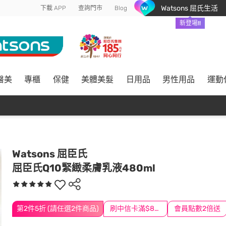
Watsons 屈氏生活
下載 APP
查詢門市
Blog
新登場!!
醫美
專櫃
保健
美體美髮
日用品
男性用品
運動
Watsons 屈臣氏
屈臣氏Q10緊緻柔膚乳液480ml
第2件5折 (請任選2件商品)
刷中信卡滿$888送3萬點
會員點數2倍送