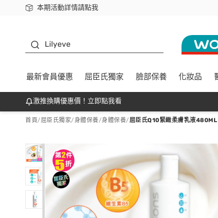
本期活動詳情請點我
下載app最高回饋$350
K beauty
Lilyeve
最新會員優惠
屈臣氏獨家
臉部保養
化妝品
激推換購優惠價！立即點我看
首頁
/
屈臣氏獨家
/
身體保養
/
身體保養
/
屈臣氏Q10緊緻柔膚乳液480ML