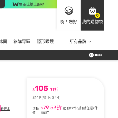
屈臣氏線上服務
0
嗨！您好
我的購物袋
休閒
箱購專區
隱形眼鏡
所有品牌
105
$
71折
$149
(省下: $44)
79
53折
$
起
(第2件5折 (請任選2件
活動
看更多
價
商品))