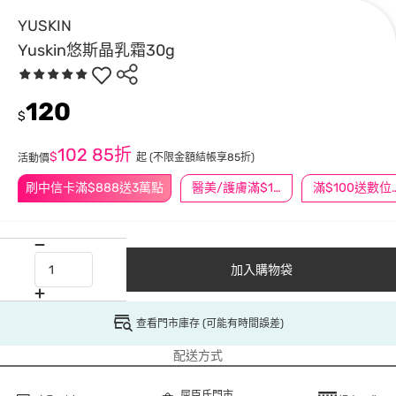
YUSKIN
Yuskin悠斯晶乳霜30g
120
$
102
85折
$
起
(不限金額結帳享85折)
活動價
刷中信卡滿$888送3萬點
醫美/護膚滿$1200送$200
滿$100
加入購物袋
查看門市庫存 (可能有時間誤差)
配送方式
屈臣氏門市