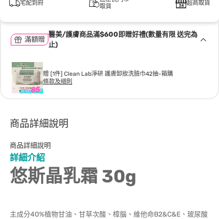
宅配到府
超商取貨
取貨
醫美/護膚商品滿$600即贈好禮(數量有限 送完為
滿額贈
止)
贈 [1件] Clean Lab淨研 護膚卸妝洗臉巾42抽-箱購
條款及細則
商品詳細說明
商品詳細說明
詳細介紹
悠斯晶乳霜 30g
主成分40%植物甘油、甘草次酸、樟腦、維他命B2&C&E、玻尿酸