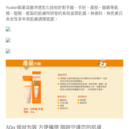
Yuskin製薬深層滲透乳化技術針對手腳、手肘、膝部、腳跟等乾
燥、粗糙、乾裂的肌膚所研發的長效滋潤乳霜。無香料、無色素日
本女性多年來肌膚調理首選。
30g 條狀包裝 方便攜帶 隨時守護您的肌膚 .