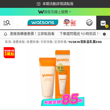
下載app最高回饋$350
本期活動詳情請點我
屈臣氏線上服務
0
激推換購優惠價！立即點我看
激推換購優惠價！立即點我看
下單選閃電送 1小時到貨！領神券
首頁
/
美體美髮
/
身體保養
/
手部保養/足部保養
/
YUSKIN悠斯晶乳霜30G