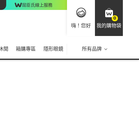
屈臣氏線上服務
0
嗨！您好
我的購物袋
休閒
箱購專區
隱形眼鏡
所有品牌