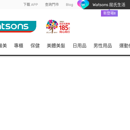
Watsons 屈氏生活
下載 APP
查詢門市
Blog
新登場!!
醫美
專櫃
保健
美體美髮
日用品
男性用品
運動