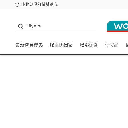
本期活動詳情請點我
下載app最高回饋$350
K beauty
Lilyeve
最新會員優惠
屈臣氏獨家
臉部保養
化妝品