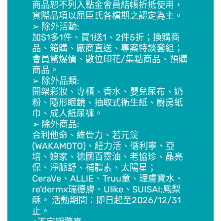
商品恕不列入點金會員結帳折抵使用，
實際品項以屈臣氏各檔期之認定為主。
➢ 除外活動:
加$1多1件、買1送1、2件5折；換購商
品、箱購、廠商直送、專案特談套組；
會員驚爆價、數位印花/集點商品、預購
商品。
➢ 除外品類:
開架彩妝、專櫃、香水、嬰兒尿布、奶
粉、隱形眼鏡、抽取式衛生紙、廚房紙
巾、成人紙尿褲。
➢ 除外商品:
合利他命、維骨力、若元錠
(WAKAMOTO)、紐力活、循利寧、亞
培、娘家、德國百靈油、老協珍、晶亮
保、淨脈舒、補體素、太陽星；
CeraVe、ALLIE、Truu童、理膚寶水、
re'dermx瑞德膚、Ulike、SUISAI;鳳梨
酥。 活動期間：即日起至2026/12/31
止。