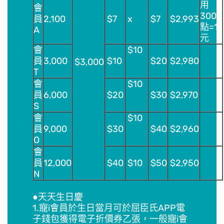
用
會
300
員
2,100
$7
x
$7
$2,993
點=1
A
元
會
$10
員
3,000
$10
$20
$2,980
$3,000
T
會
$10
員
6,000
$20
$30
$2,970
S
會
$10
員
9,000
$30
$40
$2,960
O
會
員
12,000
$40
$10
$50
$2,950
N
●天天生日慶
1.寵i會員於生日當月可於屈臣氏APP電
子錢包獲得電子折價券乙張，一般寵i會