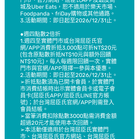
門市、官方網站、屈臣氏APP及蝦皮商
城及Uber Eats，恕不適用於樂天市場、
Foodpanda、friDay購物或其他通路。
3.活動期間：即日起至2026/12/31止。
●週四點數2倍折
1.週四至實體門市或台灣屈臣氏官
網/APP消費折抵3,000點可折NT$20元
(包含原點數折抵NT$10元與額外回饋
NT$10元)，每人每週限回饋一次，實體
門市與官網/APP限擇一參與本優惠。
2.活動期間：即日起至2026/12/31止。
➢折抵點數須為已開卡會員，於實體門
市消費結帳時出示實體會員卡或電子會
員卡(屈臣氏APP/屈臣氏LINE官方帳
號)；於台灣屈臣氏官網/APP則需登入
會員結帳。
➢當筆消費扣除點數3000點需消費金額
超過20元才能使用本次回饋。
➢本活動僅適用於台灣屈臣氏實體門
市、台灣屈臣氏官方網站、台灣屈臣氏