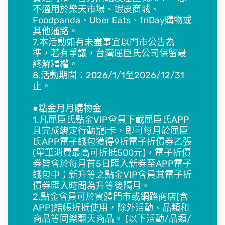
不適用於樂天市場、蝦皮商城、
Foodpanda、Uber Eats、friDay購物或
其他通路。
7.本活動如有未盡事宜以門市公告為
準，若有爭議，台灣屈臣氏公司保留最
終解釋權。
8.活動期間：2026/1/1至2026/12/31
止。
●點金月月購物金
1.凡屈臣氏點金VIP會員下載屈臣氏APP
且完成綁定行動寵i卡，即可每月於屈臣
氏APP電子錢包獲得9折電子折價券乙張
(單筆消費最高可折抵500元)，電子折價
券皆會於每月首5日匯入新券至APP電子
錢包中；新升等之點金VIP會員其電子折
價券匯入時間為升等後隔月。
2.點金會員可於實體門市或網路商店(含
APP)結帳折抵使用，除外活動、品類和
商品等同樂翻天商品。 (以下活動/品類/