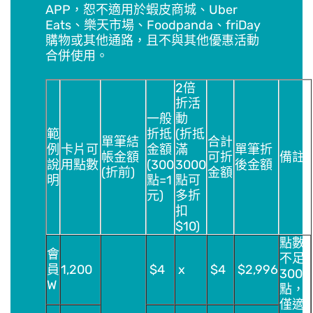
APP，恕不適用於蝦皮商城、Uber
Eats、樂天市場、Foodpanda、friDay
購物或其他通路，且不與其他優惠活動
合併使用。
2倍
折活
一般
動
範
折抵
(折抵
單筆結
合計
例
卡片可
金額
滿
單筆折
帳金額
可折
備註
說
用點數
(300
3000
後金額
(折前)
金額
明
點=1
點可
元)
多折
扣
$10)
點數
會
不足
員
1,200
$4
x
$4
$2,996
3000
W
點，
僅適