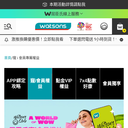
下載app最高回饋$350
本期活動詳情請點我
屈臣氏線上服務
0
激推換購優惠價！立即點我看
激推換購優惠價！立即點我看
下單選閃電送 1小時到貨！領神券
首頁
/
寵 i 會員專屬權益
APP綁定
寵i會員權
點金VIP
7x4點數
會員獨享
攻略
益
權益
好康