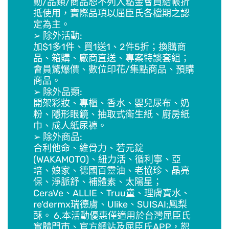
動/品類/商品恕不列入點金會員結帳折
抵使用，實際品項以屈臣氏各檔期之認
定為主。
➢ 除外活動:
加$1多1件、買1送1、2件5折；換購商
品、箱購、廠商直送、專案特談套組；
會員驚爆價、數位印花/集點商品、預購
商品。
➢ 除外品類:
開架彩妝、專櫃、香水、嬰兒尿布、奶
粉、隱形眼鏡、抽取式衛生紙、廚房紙
巾、成人紙尿褲。
➢ 除外商品:
合利他命、維骨力、若元錠
(WAKAMOTO)、紐力活、循利寧、亞
培、娘家、德國百靈油、老協珍、晶亮
保、淨脈舒、補體素、太陽星；
CeraVe、ALLIE、Truu童、理膚寶水、
re'dermx瑞德膚、Ulike、SUISAI;鳳梨
酥。 6.本活動優惠僅適用於台灣屈臣氏
實體門市、官方網站及屈臣氏APP，恕