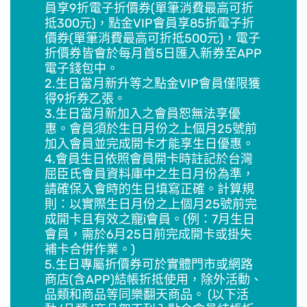
員享9折電子折價券(單筆消費最高可折
抵300元)，點金VIP會員享85折電子折
價券(單筆消費最高可折抵500元)，電子
折價券皆會於每月首5日匯入新券至APP
電子錢包中。
2.生日當月新升等之點金VIP會員僅限獲
得9折券乙張。
3.生日當月新加入之會員恕無法享優
惠。會員須於生日月份之上個月25號前
加入會員並完成開卡才能享生日優惠。
4.會員生日依照會員開卡時註記於台灣
屈臣氏會員資料庫中之生日月份為準，
請確保入會時的生日填寫正確。計算規
則：以實際生日月份之上個月25號前完
成開卡且有效之寵i會員。(例：7月生日
會員，需於6月25日前完成開卡或掛失
補卡合併作業。)
5.生日專屬折價券可於實體門市或網路
商店(含APP)結帳折抵使用，除外活動、
品類和商品等同樂翻天商品。 (以下活