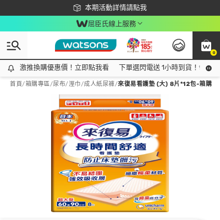
下載app最高回饋$350
本期活動詳情請點我
屈臣氏線上服務
0
激推換購優惠價！立即點我看
激推換購優惠價！立即點我看
下單選閃電送 1小時到貨！領神券
首頁
/
箱購專區
/
尿布/溼巾
/
成人紙尿褲
/
來復易看護墊 (大) 8片*12包-箱購