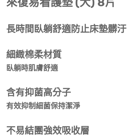
來復易看護墊 (大) 8片
長時間臥躺舒適防止床墊髒汙
細緻棉柔材質
臥躺時肌膚舒適
含有抑菌高分子
有效抑制細菌保持潔淨
不易結團強效吸收層