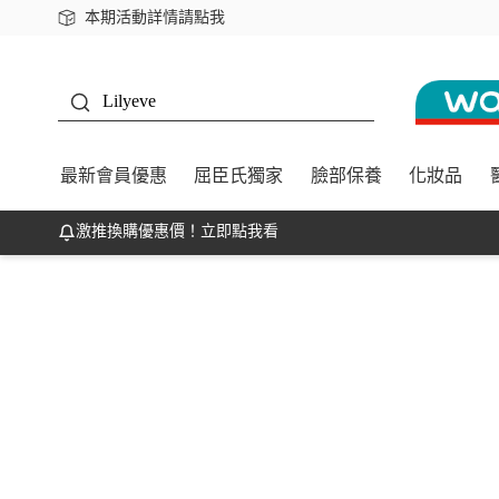
本期活動詳情請點我
下載app最高回饋$350
K beauty
Lilyeve
最新會員優惠
屈臣氏獨家
臉部保養
化妝品
激推換購優惠價！立即點我看