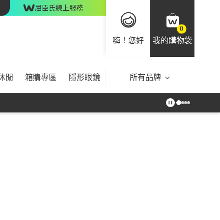
屈臣氏線上服務
0
嗨！您好
我的購物袋
休閒
箱購專區
隱形眼鏡
所有品牌