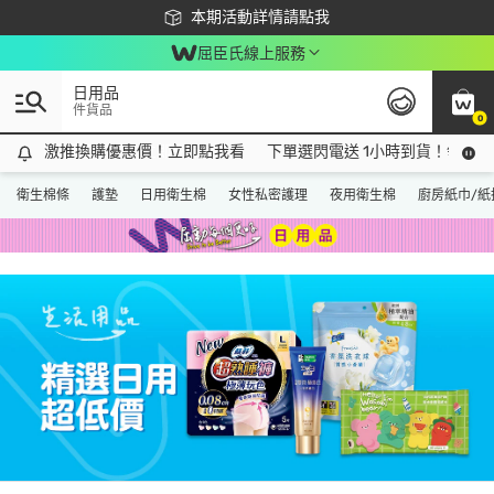
下載app最高回饋$350
本期活動詳情請點我
屈臣氏線上服務
日用品
件貨品
0
激推換購優惠價！立即點我看
激推換購優惠價！立即點我看
下單選閃電送 1小時到貨！領神券
衛生棉條
護墊
日用衛生棉
女性私密護理
夜用衛生棉
廚房紙巾/紙