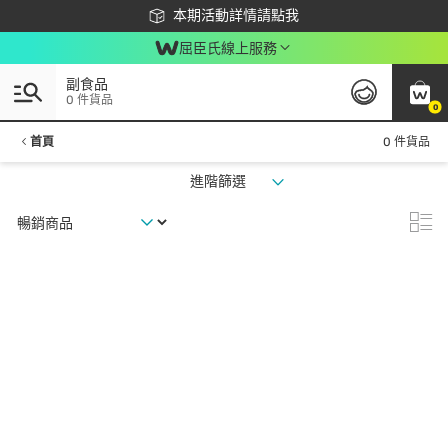
下載app最高回饋$350
本期活動詳情請點我
屈臣氏線上服務
副食品
0 件貨品
0
首頁
0 件貨品
進階篩選