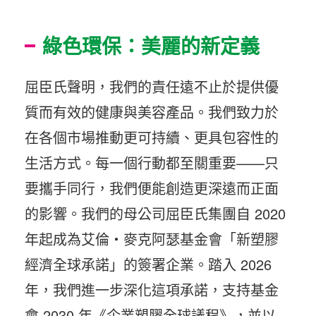
綠色環保：美麗的新定義
屈臣氏聲明，我們的責任遠不止於提供優
質而有效的健康與美容產品。我們致力於
在各個市場推動更可持續、更具包容性的
生活方式。每一個行動都至關重要——只
要攜手同行，我們便能創造更深遠而正面
的影響。我們的母公司屈臣氏集團自 2020
年起成為艾倫・麥克阿瑟基金會「新塑膠
經濟全球承諾」的簽署企業。踏入 2026
年，我們進一步深化這項承諾，支持基金
會 2030 年《企業塑膠全球議程》，並以