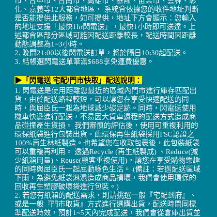
市、台中市、台南市、高雄市、基隆、苗栗市、雲林、彰
化、嘉義等12大都會地區， 系統會依據您的收件地址判斷
是否能提供此服務，如可提供，地址下方會顯示：您輸入
的地址支援「最快1hr閃電送」，最快1小時即可送達。上
述都會區部分區域可能因配送距離較長，配送時間因距離
動態調整為1~3小時。
2. 晚間21:00以後閃電送訂單，將於隔日10:30起配送。
3. 結帳選閃電送單筆滿$688享免運費優惠。
▶「閃電送 宅配/門市快取」配送說明：
1. 閃電送是使用距離您最近的區域內門市進行庫存匹配出
貨，由於配送路程較短，可以讓您在享受快速配送的同
時，與屈臣氏一起為地球減少碳足跡。同時，閃電送使用
機車快遞進行配送，不易因大貨車遠程的配送方式造成商
品碰撞產生貨損。 我們審慎的評估後，使用可重複利用的
環保紙袋進行包裝出貨。此環保再生紙袋採用FSC認證之
100%再生林紙製造。也希望您在收取包裹後，此包裝紙袋
可以重複再利用。 透過Recycle (再生紙製成) 、Reduce(減
少紙箱用量)、Reuse(顧客重複使用)，讓您在享受購物樂趣
的同時與屈臣氏一起屈動綠色生活。 (備註：若遇配送區域
下雨，為避免紙袋淋濕造成商品損壞，我們會使用環保的
回收再生塑膠破壞袋進行包裝。)
2. 若您有紙箱的配送需求，則請挑選一般『宅配到府』、
或是一般『門市取貨』方式進行選購出貨，配送時間同標
準配送時效，預計1~5天內完成配送，我們會從倉庫出貨並