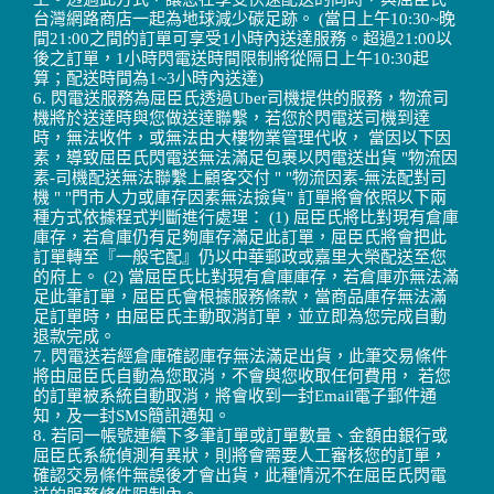
台灣網路商店一起為地球減少碳足跡。 (當日上午10:30~晚
間21:00之間的訂單可享受1小時內送達服務。超過21:00以
後之訂單，1小時閃電送時間限制將從隔日上午10:30起
算；配送時間為1~3小時內送達)
6. 閃電送服務為屈臣氏透過Uber司機提供的服務，物流司
機將於送達時與您做送達聯繫，若您於閃電送司機到達
時，無法收件，或無法由大樓物業管理代收， 當因以下因
素，導致屈臣氏閃電送無法滿足包裹以閃電送出貨 "物流因
素-司機配送無法聯繫上顧客交付 " "物流因素-無法配對司
機 " "門市人力或庫存因素無法撿貨" 訂單將會依照以下兩
種方式依據程式判斷進行處理： (1) 屈臣氏將比對現有倉庫
庫存，若倉庫仍有足夠庫存滿足此訂單，屈臣氏將會把此
訂單轉至『一般宅配』仍以中華郵政或嘉里大榮配送至您
的府上。 (2) 當屈臣氏比對現有倉庫庫存，若倉庫亦無法滿
足此筆訂單，屈臣氏會根據服務條款，當商品庫存無法滿
足訂單時，由屈臣氏主動取消訂單，並立即為您完成自動
退款完成。
7. 閃電送若經倉庫確認庫存無法滿足出貨，此筆交易條件
將由屈臣氏自動為您取消，不會與您收取任何費用， 若您
的訂單被系統自動取消，將會收到一封Email電子郵件通
知，及一封SMS簡訊通知。
8. 若同一帳號連續下多筆訂單或訂單數量、金額由銀行或
屈臣氏系統偵測有異狀，則將會需要人工審核您的訂單，
確認交易條件無誤後才會出貨，此種情況不在屈臣氏閃電