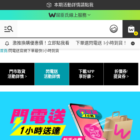
下載app最高回饋$350
本期活動詳情請點我
屈臣氏線上服務
0
激推換購優惠價！立即點我看
激推換購優惠價！立即點我看
下單選閃電送 1小時到貨！領神券再
首頁
/
閃電送官網下單最快1小時到貨
門市取貨
閃電送
下載APP
折價券/
活動詳情 >
活動詳情
享好康 >
提貨券 >