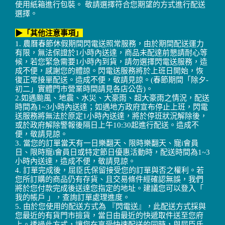
使用紙箱進行包裝。 敬請選擇符合您期望的方式進行配送
選擇。
▶「其他注意事項」
1. 農曆春節休假期間閃電送照常服務，由於期間配送運力
有限，無法保證於1小時內送達，商品未配達前懇請耐心等
候，若您緊急需要1小時內到貨，請勿選擇閃電送服務，造
成不便，感謝您的體諒。閃電送服務將於上班日開始，恢
復正常接單配送。造成不便，敬請見諒。(春節期間「除夕-
初二」實體門市營業時間請見各店公告)。
2.如遇颱風、地震、水災、大豪雨、超大豪雨之情況，配送
時間為1~3小時內送達；如遇地方政府宣布停止上班，閃電
送服務將無法於原定1小時內送達，將於停班狀況解除後，
或於政府解除警報後隔日上午10:30起進行配送。造成不
便，敬請見諒。
3. 當您的訂單當天有一日樂翻天、限時樂翻天、寵i會員
日、限時寵i會員日或特定節日優惠活動時，配送時間為1~3
小時內送達，造成不便，敬請見諒。
4. 訂單完成後，屈臣氏保留接受您的訂單與否之權利。若
您所訂購的商品仍有存貨、且交易條件經確認無誤，我們
將於您付款完成後送達您指定的地址。建議您可以登入「
我的帳戶 」，查詢訂單處理進度。
5. 由於您使用的配送方式為 『閃電送』，此配送方式採與
您最近的有貨門市撿貨，當日由最近的快遞取件送至您府
上。透過此方式，讓您在享受快速配送的同時，與屈臣氏