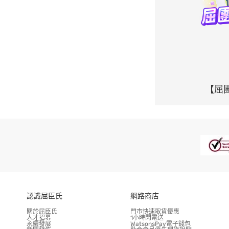
【屈
認識屈臣氏
網路商店
關於屈臣氏
門市快速取貨優惠
人才招募
1小時閃電送
永續發展
WatsonsPay電子錢包