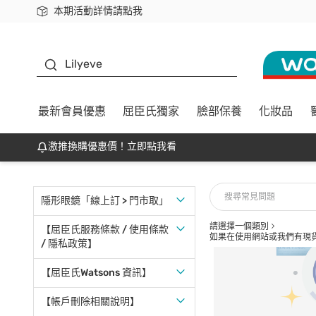
本期活動詳情請點我
下載app最高回饋$350
K beauty
Lilyeve
最新會員優惠
屈臣氏獨家
臉部保養
化妝品
激推換購優惠價！立即點我看
隱形眼鏡「線上訂 > 門市取」
請選擇一個類別
【屈臣氏服務條款 / 使用條款
如果在使用網站或我們有現
/ 隱私政策】
【屈臣氏Watsons 資訊】
【帳戶刪除相關說明】