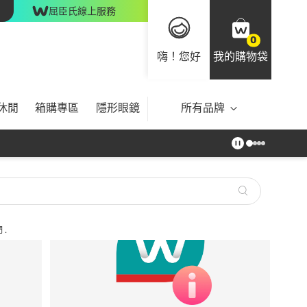
屈臣氏線上服務
0
嗨！您好
我的購物袋
休閒
箱購專區
隱形眼鏡
所有品牌
們
.