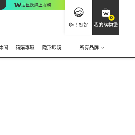
屈臣氏線上服務
0
嗨！您好
我的購物袋
休閒
箱購專區
隱形眼鏡
所有品牌