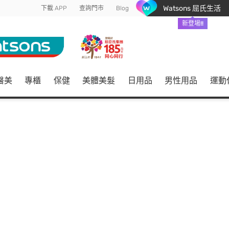
Watsons 屈氏生活
下載 APP
查詢門市
Blog
新登場!!
醫美
專櫃
保健
美體美髮
日用品
男性用品
運動