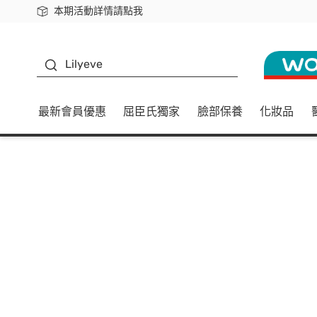
本期活動詳情請點我
下載app最高回饋$350
K beauty
Lilyeve
最新會員優惠
屈臣氏獨家
臉部保養
化妝品