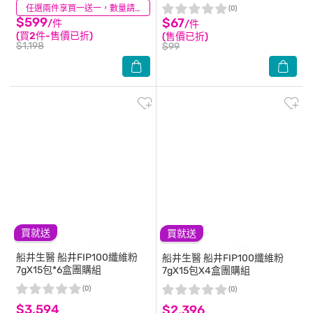
准)
(2)
任選兩件享買一送一，數量請選2件
(0)
$599
$67
/件
/件
(買2件-售價已折)
(售價已折)
$1,198
$99
買就送
買就送
船井生醫
船井FIP100纖維粉
船井生醫
船井FIP100纖維粉
7gX15包*6盒團購組
7gX15包X4盒團購組
(0)
(0)
$3,594
$2,396