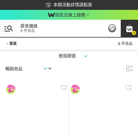
下載app最高回饋$350
本期活動詳情請點我
屈臣氏線上服務
膳食纖維
8 件貨品
0
首頁
8 件貨品
進階篩選