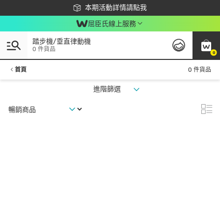
下載app最高回饋$350
本期活動詳情請點我
屈臣氏線上服務
踏步機/垂直律動機
0 件貨品
0
首頁
0 件貨品
進階篩選