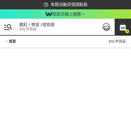
下載app最高回饋$350
本期活動詳情請點我
屈臣氏線上服務
腮紅 / 修容 /遮瑕膏
476 件貨品
0
首頁
476 件貨品