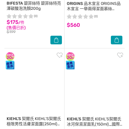
BIFESTA 碧菲絲特
碧菲絲特亮
ORIGINS 品木宣言
ORIGINS品
澤碳酸泡洗顏200g
木宣言 一舉兩得潔面慕絲
(150ml)_國際航空版
(0)
(0)
$175
/件
$560
(售價已折)
$199
KIEHL’S 契爾氏
KIEHL’S契爾氏
KIEHL’S 契爾氏
KIEHL’S契爾氏
極限男性活膚潔面露(250ml)_
冰河保濕潔面乳(150ml)_國際