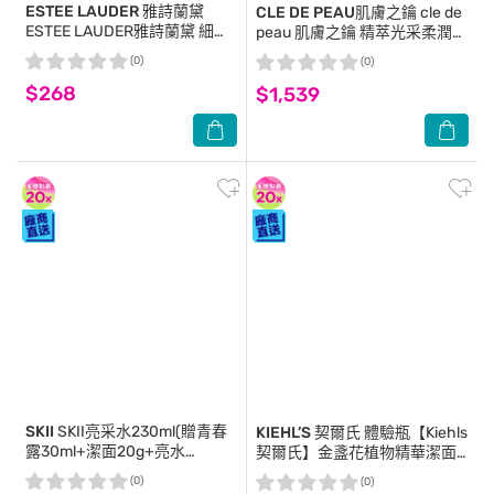
ESTEE LAUDER 雅詩蘭黛
CLE DE PEAU肌膚之鑰
cle de
ESTEE LAUDER雅詩蘭黛 細緻
peau 肌膚之鑰 精萃光采柔潤潔
煥采雙效淨化潔面乳(30ml) 2
膚皂(125ml)-國際航空版
(0)
(0)
入組
$268
$1,539
SKII
SKII亮采水230ml(贈青春
KIEHL’S 契爾氏
體驗瓶【Kiehls
露30ml+潔面20g+亮水
契爾氏】金盞花植物精華潔面
30ml+煥亮精華10ml)
泡泡凝露 30ml 公司貨 洗面乳
(0)
(0)