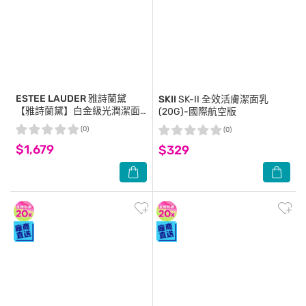
ESTEE LAUDER 雅詩蘭黛
SKII
SK-II 全效活膚潔面乳
【雅詩蘭黛】白金級光潤潔面
(20G)-國際航空版
乳30ml+白金級黑鑽松露逆時
(0)
(0)
煥顏霜15ml+白金級黑鑽松露逆
$1,679
時眼霜5ml 公司貨
$329