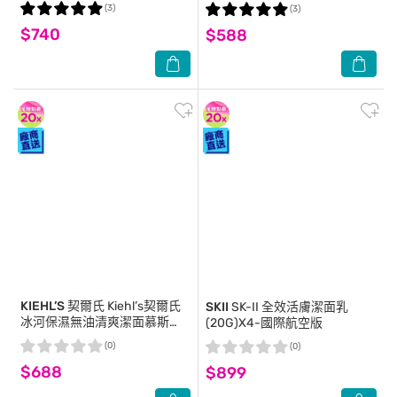
國際航空版
航空版
(3)
(3)
$740
$588
KIEHL’S 契爾氏
Kiehl’s契爾氏
SKII
SK-II 全效活膚潔面乳
冰河保濕無油清爽潔面慕斯
(20G)X4-國際航空版
150ml
(0)
(0)
$688
$899