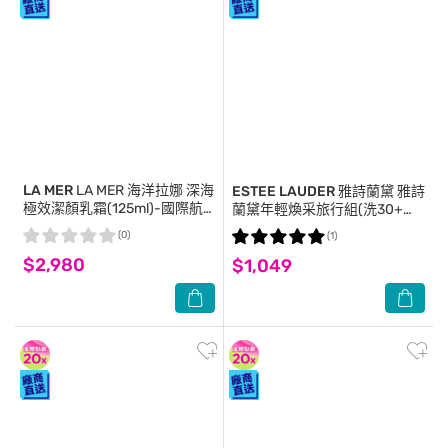
LA MER
LA MER 海洋拉娜 深海
ESTEE LAUDER 雅詩蘭黛
雅詩
極效潔顏乳霜(125ml)-國際航
蘭黛年輕煥采旅行組(洗30+原
空版
生30+特7+膠原眼5+膠霜15ml)
(0)
(1)
$2,980
$1,049