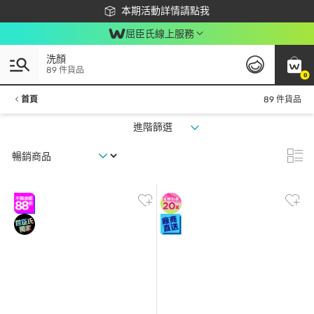
下載app最高回饋$350
本期活動詳情請點我
屈臣氏線上服務
洗顏
89 件貨品
0
首頁
89 件貨品
進階篩選