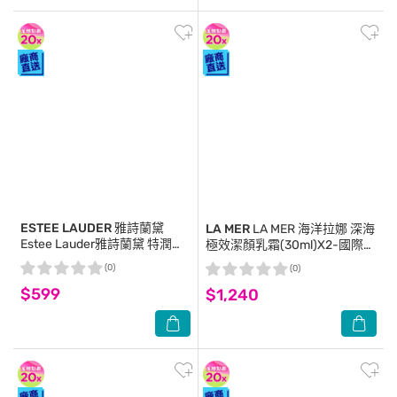
ESTEE LAUDER 雅詩蘭黛
LA MER
LA MER 海洋拉娜 深海
Estee Lauder雅詩蘭黛 特潤超
極效潔顏乳霜(30ml)X2-國際航
導醒膚潔顏蜜30mlx5
空版
(0)
(0)
$599
$1,240