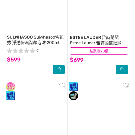
SULWHASOO
Sulwhasoo雪花
ESTEE LAUDER 雅詩蘭黛
秀 淨透保濕潔顏泡沫 200ml
Estee Lauder 雅詩蘭黛細緻潔
面乳30ml+原生露30ml+膠原
(0)
點數飆20倍
(0)
霜15ml+袋
$599
$699