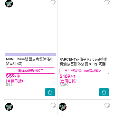
MIINE
Miine雙面去角質沐浴巾
FARCENT花仙子
Farcent香水
(SW6443)
精油胺基酸沐浴露780g-沉靜
麝香
滿$100送數位印花
(12)
民生/髮類滿$388送舒潔冰巾
(0)
$59
$169
/件
/件
(售價已折)
(售價已折)
$89
$389