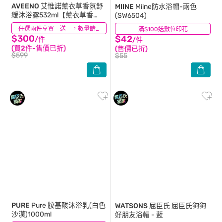
AVEENO
艾惟諾薰衣草香氛舒
MIINE
Miine防水浴帽-兩色
緩沐浴露532ml【薰衣草香
(SW6504)
氛】
(20)
任選兩件享買一送一，數量請選2件
滿$100送數位印花
(17)
$300
$42
/件
/件
(買2件-售價已折)
(售價已折)
$599
$55
PURE
Pure 胺基酸沐浴乳(白色
WATSONS 屈臣氏
屈臣氏狗狗
沙漠)1000ml
好朋友浴帽 - 藍