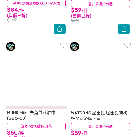
民生/髮類滿$388送舒潔冰巾
(48)
會員點數2倍送
(0)
$84
$59
/件
/件
(售價已折)
(售價已折)
$169
$99
MIINE
Miine去角質沐浴巾
WATSONS 屈臣氏
屈臣氏狗狗
(SW6450)
好朋友浴帽 - 黃
滿$100送數位印花
(16)
會員點數2倍送
(0)
$50
$59
/件
/件