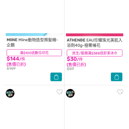
MIINE
Miine動物造型擦髮帽-
ATHENBE
EAU珍耀珠光美肌入
企鵝
浴劑40g-極奢椿花
滿$100送數位印花
(16)
民生/髮類滿$388送舒潔冰巾
(4)
$144
$30
/件
/件
(售價已折)
(售價已折)
$169
$59