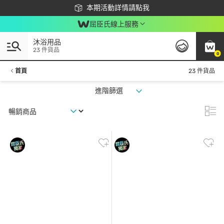
下載app最高回饋$350
本期活動詳情請點我
屈臣氏線上服務
沐浴用品
23 件貨品
0
首頁
23 件貨品
進階篩選