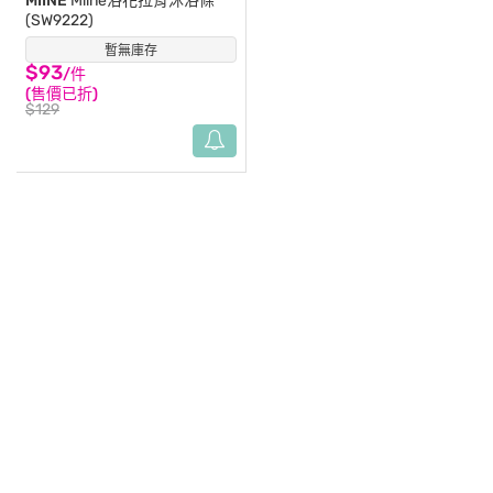
MIINE
Miine浴花拉背沐浴條
(SW9222)
暫無庫存
(6)
$93
/件
(售價已折)
$129