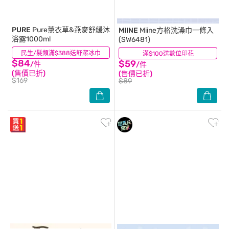
PURE
Pure薰衣草&燕麥舒緩沐
MIINE
Miine方格洗澡巾一條入
浴露1000ml
(SW6481)
民生/髮類滿$388送舒潔冰巾
(35)
滿$100送數位印花
(11)
$84
$59
/件
/件
(售價已折)
(售價已折)
$169
$89