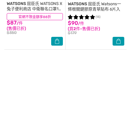
WATSONS 屈臣氏
WATSONS X
WATSONS 屈臣氏
Watsons一
兔子便利商店 中衛聯名口罩10
條根關鍵膠原青草貼布 6片入
片 (Mayo Kuro)
官網不限金額享88折
(8)
(13)
$87
$90
/件
/件
(售價已折)
(買2件-售價已折)
$350
$179