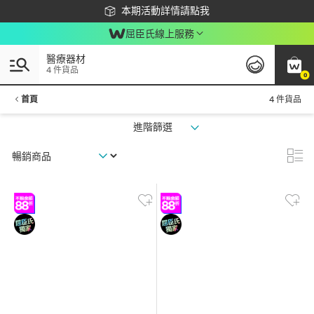
下載app最高回饋$350
本期活動詳情請點我
屈臣氏線上服務
醫療器材
4 件貨品
0
首頁
4 件貨品
進階篩選