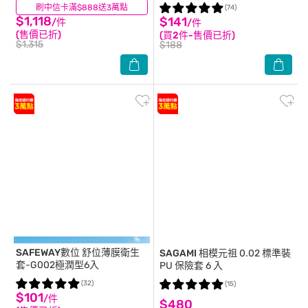
刷中信卡滿$888送3萬點
(44)
(74)
$1,118
$141
/件
/件
(售價已折)
(買2件-售價已折)
$1,315
$188
SAFEWAY數位
舒位薄膜衛生
SAGAMI
相模元祖 0.02 標準裝
套-G002極潤型6入
PU 保險套 6 入
(32)
(15)
$101
/件
$480