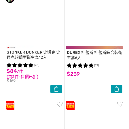
STONKER DONKER 史通克
史
DUREX 杜蕾斯
杜蕾斯綜合裝衛
通克超薄型衛生套12入
生套6入
(25)
(13)
$84
/件
$239
(買2件-售價已折)
$169