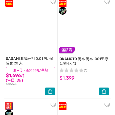
滿額贈
SAGAMI
相模元祖 0.01 PU 保
OKAMOTO 岡本
岡本-001至尊
險套 20 入
勁薄4入*3
刷中信卡滿$888送3萬點
(58)
(0)
$1,696
/件
$1,399
(售價已折)
$1,995