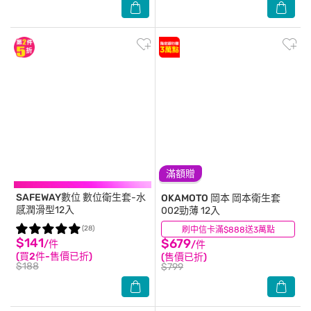
滿額贈
SAFEWAY數位
數位衛生套-水
OKAMOTO 岡本
岡本衛生套
感潤滑型12入
002勁薄 12入
(28)
刷中信卡滿$888送3萬點
(14)
$141
$679
/件
/件
(買2件-售價已折)
(售價已折)
$188
$799