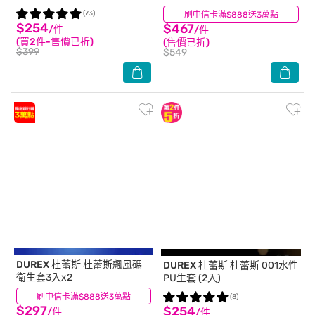
(73)
刷中信卡滿$888送3萬點
(21)
$254
$467
/件
/件
(買2件-售價已折)
(售價已折)
$399
$549
DUREX 杜蕾斯
杜蕾斯飆風碼
DUREX 杜蕾斯
杜蕾斯 001水性
衛生套3入x2
PU生套 (2入)
刷中信卡滿$888送3萬點
(9)
(8)
$297
$254
/件
/件