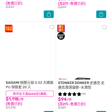
(售價已折)
(買2件-售價已折)
$349
$399
SAGAMI
相模元祖 0.02 大碼裝
STONKER DONKER 史通克
史
PU 保險套 20 入
通克潤滑凝膠-水潤型
刷中信卡滿$888送3萬點
(8)
(19)
$1,118
$94
/件
/件
(售價已折)
(買2件-售價已折)
$1,315
$189