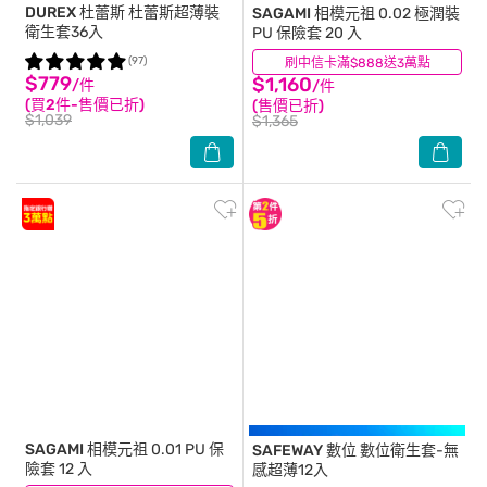
DUREX 杜蕾斯
杜蕾斯超薄裝
SAGAMI
相模元祖 0.02 極潤裝
衛生套36入
PU 保險套 20 入
(97)
刷中信卡滿$888送3萬點
(32)
$779
$1,160
/件
/件
(買2件-售價已折)
(售價已折)
$1,039
$1,365
SAGAMI
相模元祖 0.01 PU 保
SAFEWAY 數位
數位衛生套-無
險套 12 入
感超薄12入