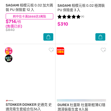
SAGAMI
相模元祖 0.02 加大碼
SAGAMI
相模元祖 0.02 極潤裝
裝 PU 保險套 12 入
PU 保險套 3 入
刷中信卡滿$888送3萬點
(14)
(4)
$714
/件
$310
(售價已折)
$840
STONKER DONKER 史通克
史
DUREX 杜蕾斯
杜蕾斯輕薄幻隱
通克衛生套組合包36入
潤滑裝衛生套 8入裝