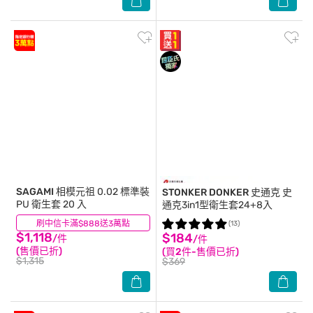
SAGAMI
相模元祖 0.02 標準裝
STONKER DONKER 史通克
史
PU 衛生套 20 入
通克3in1型衛生套24+8入
刷中信卡滿$888送3萬點
(27)
(13)
$1,118
$184
/件
/件
(售價已折)
(買2件-售價已折)
$1,315
$369