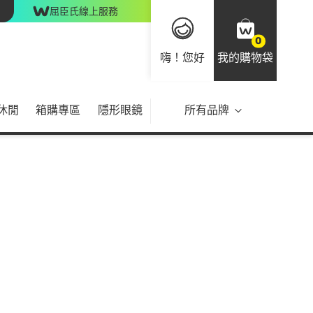
屈臣氏線上服務
0
嗨！您好
我的購物袋
休閒
箱購專區
隱形眼鏡
所有品牌