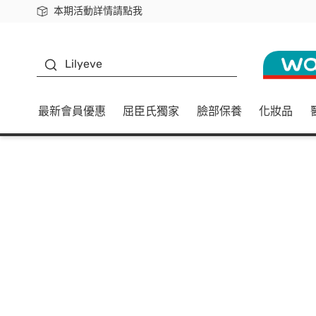
本期活動詳情請點我
下載app最高回饋$350
K beauty
Lilyeve
最新會員優惠
屈臣氏獨家
臉部保養
化妝品