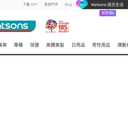
Watsons 屈氏生活
下載 APP
查詢門市
Blog
新登場!!
醫美
專櫃
保健
美體美髮
日用品
男性用品
運動