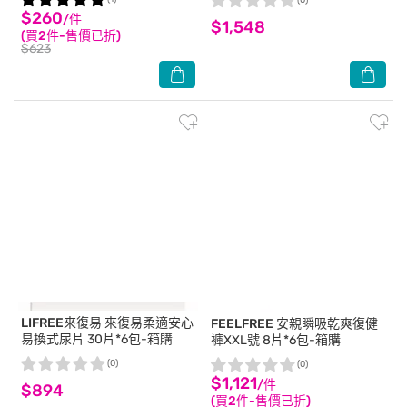
(0)
$260
/件
$1,548
(買2件-售價已折)
$623
LIFREE來復易
來復易柔適安心
FEELFREE
安親瞬吸乾爽復健
易換式尿片 30片*6包-箱購
褲XXL號 8片*6包-箱購
(0)
(0)
$1,121
/件
$894
(買2件-售價已折)