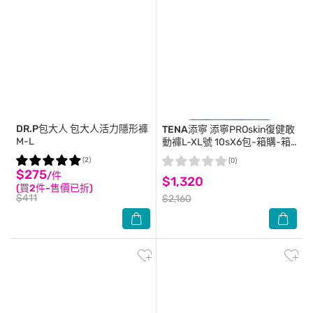
DR.P包大人
包大人活力隱形褲
TENA添寧
添寧PROskin復健敢
M-L
動褲L-XL號 10sX6包-箱購-箱
購
(2)
(0)
$275
/件
$1,320
(買2件-售價已折)
$411
$2,160