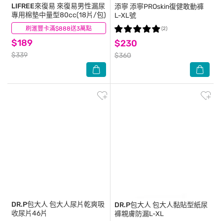
LIFREE來復易
來復易男性漏尿
添寧
添寧PROskin復健敢動褲
專用棉墊中量型80cc(18片/包)
L-XL號
刷滙豐卡滿$888送3萬點
(11)
(2)
$189
$230
$339
$360
DR.P包大人
包大人尿片乾爽吸
DR.P包大人
包大人黏貼型紙尿
收尿片46片
褲親膚防漏L-XL