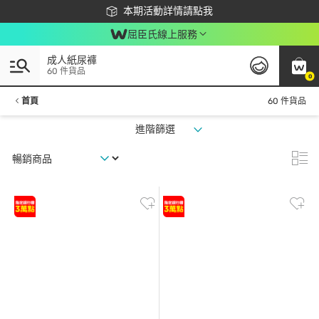
下載app最高回饋$350
本期活動詳情請點我
屈臣氏線上服務
成人紙尿褲
60 件貨品
0
首頁
60 件貨品
進階篩選