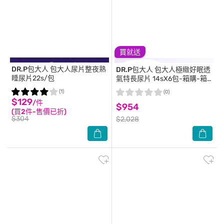
買就送
DR.P包大人
包大人尿片整夜熟
DR.P包大人
包大人極緻好眠透
睡尿片22s/包
氣特長尿片 14sX6包-箱購-箱
購
(1)
(0)
$129
/件
$954
(買2件-售價已折)
$304
$2,028