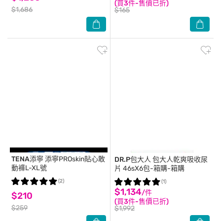
(買3件-售價已折)
$1,686
$165
TENA添寧
添寧PROskin貼心敢
DR.P包大人
包大人乾爽吸收尿
動褲L-XL號
片 46sX6包-箱購-箱購
(2)
(1)
$1,134
/件
$210
(買3件-售價已折)
$259
$1,992