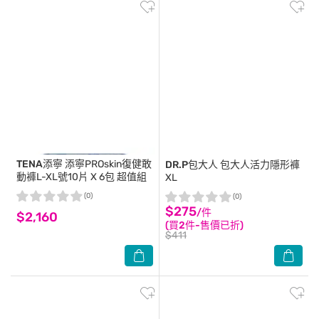
TENA添寧
添寧PROskin復健敢
DR.P包大人
包大人活力隱形褲
動褲L-XL號10片 X 6包 超值組
XL
(0)
(0)
$275
/件
$2,160
(買2件-售價已折)
$411