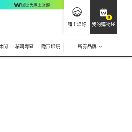
屈臣氏線上服務
0
嗨！您好
我的購物袋
休閒
箱購專區
隱形眼鏡
所有品牌