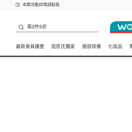
本期活動詳情請點我
下載app最高回饋$350
善存
第2件5折
最新會員優惠
屈臣氏獨家
臉部保養
化妝品