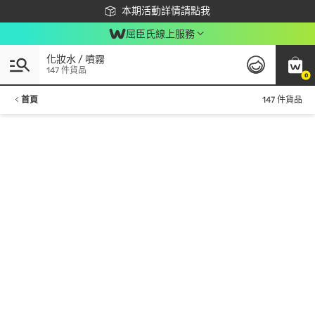
下載app最高回饋$350
本期活動詳情請點我
屈臣氏線上服務
化妝水 / 噴霧
147 件貨品
0
首頁
147 件貨品