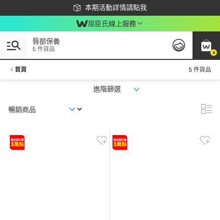
下載app最高回饋$350
本期活動詳情請點我
屈臣氏線上服務
唇部保養
5 件貨品
0
首頁
5 件貨品
進階篩選