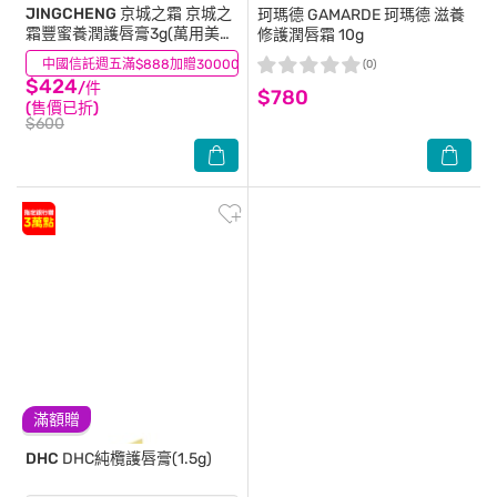
JINGCHENG 京城之霜
京城之
珂瑪德
GAMARDE 珂瑪德 滋養
霜豐蜜養潤護唇膏3g(萬用美肌
修護潤唇霜 10g
棒)
中國信託週五滿$888加贈30000點
(7)
(0)
$424
/件
$780
(售價已折)
$600
滿額贈
DHC
DHC純欖護唇膏(1.5g)