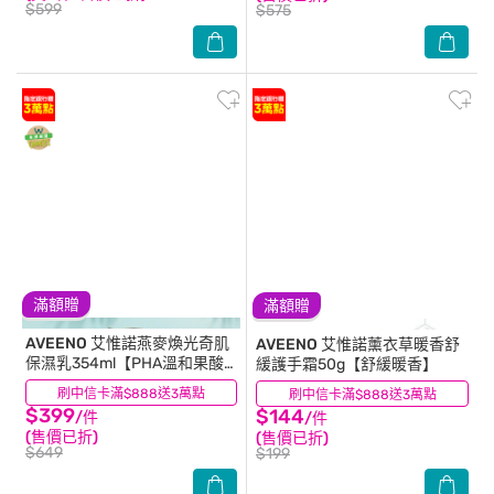
$599
$575
滿額贈
滿額贈
AVEENO
艾惟諾燕麥煥光奇肌
AVEENO
艾惟諾薰衣草暖香舒
保濕乳354ml【PHA溫和果酸
緩護手霜50g【舒緩暖香】
乳液/燕麥小光瓶】
刷中信卡滿$888送3萬點
(36)
刷中信卡滿$888送3萬點
(33)
$399
$144
/件
/件
(售價已折)
(售價已折)
$649
$199