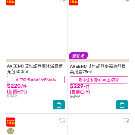
滿額贈
AVEENO
艾惟諾燕麥沐浴露補
AVEENO
艾惟諾燕麥高效舒緩
充包500ml
萬用霜75ml
刷中信卡滿$888送3萬點
(1)
刷中信卡滿$888送3萬點
(1)
$220
$229
/件
/件
(售價已折)
(售價已折)
$369
$299