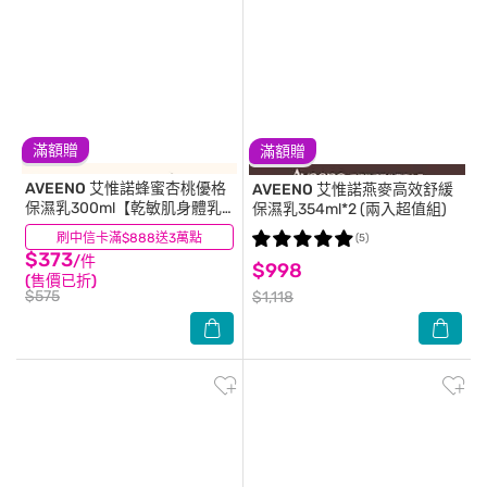
滿額贈
滿額贈
AVEENO
艾惟諾蜂蜜杏桃優格
AVEENO
艾惟諾燕麥高效舒緩
保濕乳300ml【乾敏肌身體乳
保濕乳354ml*2 (兩入超值組)
液】
刷中信卡滿$888送3萬點
(13)
(5)
$373
/件
$998
(售價已折)
$575
$1,118