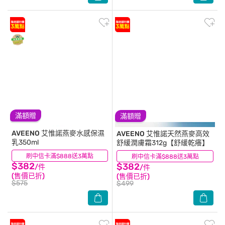
滿額贈
滿額贈
AVEENO
艾惟諾燕麥水感保濕
AVEENO
艾惟諾天然燕麥高效
乳350ml
舒緩潤膚霜312g【舒緩乾癢】
刷中信卡滿$888送3萬點
(26)
刷中信卡滿$888送3萬點
(41)
$382
$382
/件
/件
(售價已折)
(售價已折)
$575
$499