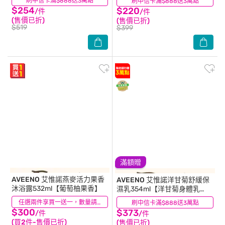
刷中信卡滿$888送3萬點
(52)
刷中信卡滿$888送3萬點
(1)
$254
$220
/件
/件
(售價已折)
(售價已折)
$519
$399
滿額贈
AVEENO
艾惟諾燕麥活力果香
AVEENO
艾惟諾洋甘菊舒緩保
沐浴露532ml【葡萄柚果香】
濕乳354ml【洋甘菊身體乳
液】
(11)
任選兩件享買一送一，數量請選2件
刷中信卡滿$888送3萬點
(30)
$300
$373
/件
/件
(買2件-售價已折)
(售價已折)