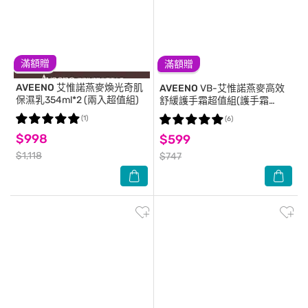
滿額贈
滿額贈
AVEENO
艾惟諾燕麥煥光奇肌
AVEENO
VB-艾惟諾燕麥高效
保濕乳354ml*2 (兩入超值組)
舒緩護手霜超值組(護手霜
100g*3)
(1)
(6)
$998
$599
$1,118
$747