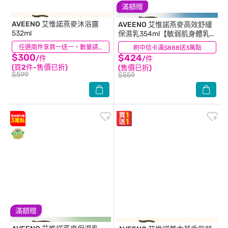
滿額贈
AVEENO
艾惟諾燕麥沐浴露
AVEENO
艾惟諾燕麥高效舒緩
532ml
保濕乳354ml【敏弱肌身體乳
液】
(18)
任選兩件享買一送一，數量請選2件
刷中信卡滿$888送3萬點
(57)
$300
$424
/件
/件
(買2件-售價已折)
(售價已折)
$599
$559
滿額贈