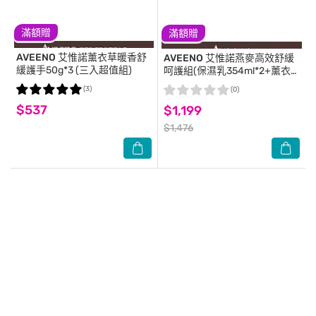
滿額贈
滿額贈
AVEENO
艾惟諾薰衣草暖香舒
AVEENO
艾惟諾燕麥高效舒緩
緩護手50g*3 (三入超值組)
呵護組(保濕乳354ml*2+薰衣
草護手霜50g*2)
(3)
(0)
$537
$1,199
$1,476