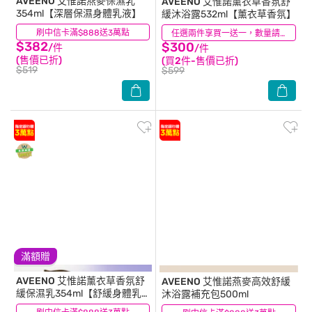
AVEENO
艾惟諾燕麥保濕乳
AVEENO
艾惟諾薰衣草香氛舒
354ml【深層保濕身體乳液】
緩沐浴露532ml【薰衣草香氛】
刷中信卡滿$888送3萬點
(48)
(20)
任選兩件享買一送一，數量請選2件
$382
$300
/件
/件
(售價已折)
(買2件-售價已折)
$519
$599
滿額贈
AVEENO
艾惟諾薰衣草香氛舒
AVEENO
艾惟諾燕麥高效舒緩
緩保濕乳354ml【舒緩身體乳
沐浴露補充包500ml
液】