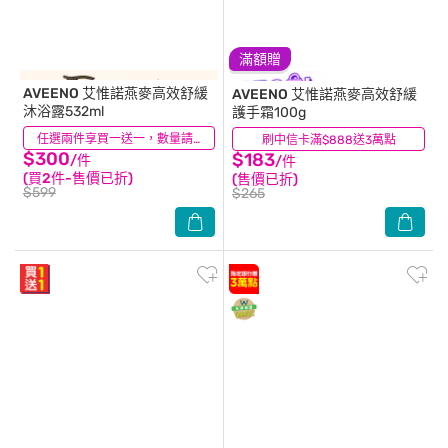
滿額贈
AVEENO
艾惟諾燕麥高效舒緩
AVEENO
艾惟諾燕麥高效舒緩
沐浴露532ml
護手霜100g
(63)
任選兩件享買一送一，數量請選2件
刷中信卡滿$888送3萬點
(84)
$300
$183
/件
/件
(買2件-售價已折)
(售價已折)
$599
$265