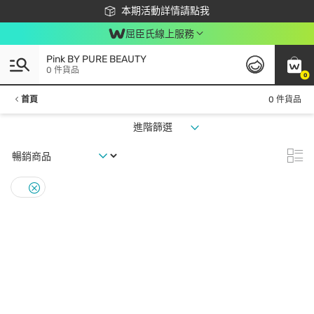
下載app最高回饋$350
本期活動詳情請點我
屈臣氏線上服務
Pink BY PURE BEAUTY
0 件貨品
0
首頁
0 件貨品
進階篩選