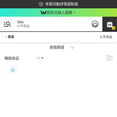
下載app最高回饋$350
本期活動詳情請點我
屈臣氏線上服務
566
0 件貨品
0
首頁
0 件貨品
進階篩選