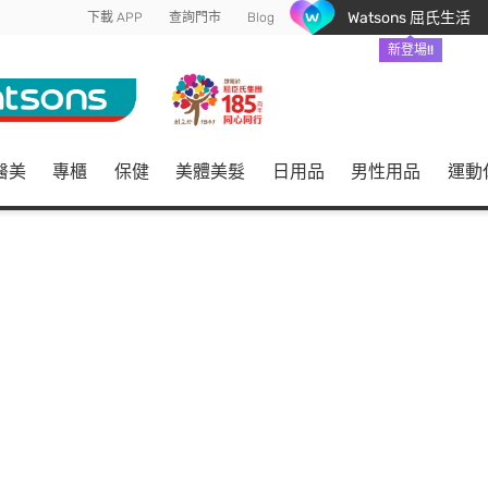
Watsons 屈氏生活
下載 APP
查詢門市
Blog
新登場!!
醫美
專櫃
保健
美體美髮
日用品
男性用品
運動