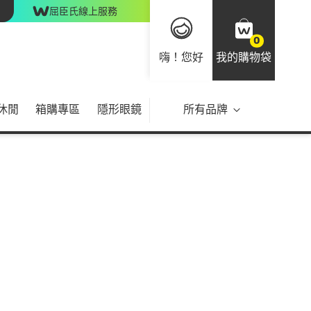
屈臣氏線上服務
0
嗨！您好
我的購物袋
休閒
箱購專區
隱形眼鏡
所有品牌