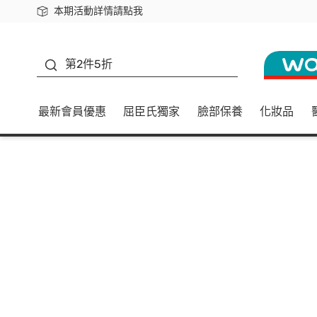
本期活動詳情請點我
下載app最高回饋$350
善存
第2件5折
最新會員優惠
屈臣氏獨家
臉部保養
化妝品