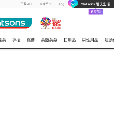
Watsons 屈氏生活
下載 APP
查詢門市
Blog
新登場!!
醫美
專櫃
保健
美體美髮
日用品
男性用品
運動