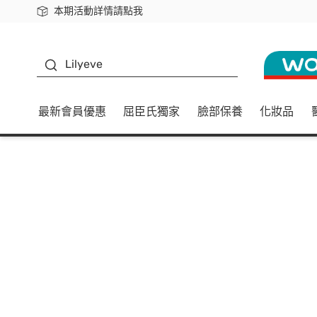
本期活動詳情請點我
下載app最高回饋$350
K beauty
Lilyeve
最新會員優惠
屈臣氏獨家
臉部保養
化妝品