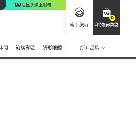
屈臣氏線上服務
0
嗨！您好
我的購物袋
休閒
箱購專區
隱形眼鏡
所有品牌