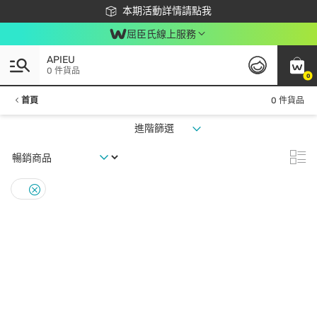
下載app最高回饋$350
本期活動詳情請點我
屈臣氏線上服務
APIEU
0 件貨品
0
首頁
0 件貨品
進階篩選