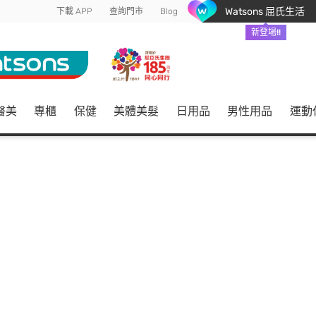
Watsons 屈氏生活
下載 APP
查詢門市
Blog
新登場!!
醫美
專櫃
保健
美體美髮
日用品
男性用品
運動