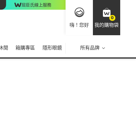
屈臣氏線上服務
0
嗨！您好
我的購物袋
休閒
箱購專區
隱形眼鏡
所有品牌