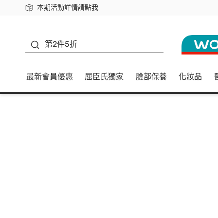
本期活動詳情請點我
下載app最高回饋$350
善存
第2件5折
最新會員優惠
屈臣氏獨家
臉部保養
化妝品