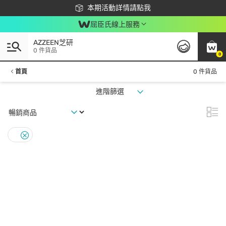
下載app最高回饋$350
本期活動詳情請點我
屈臣氏線上服務
AZZEEN芝研
0 件貨品
0
首頁
0 件貨品
進階篩選