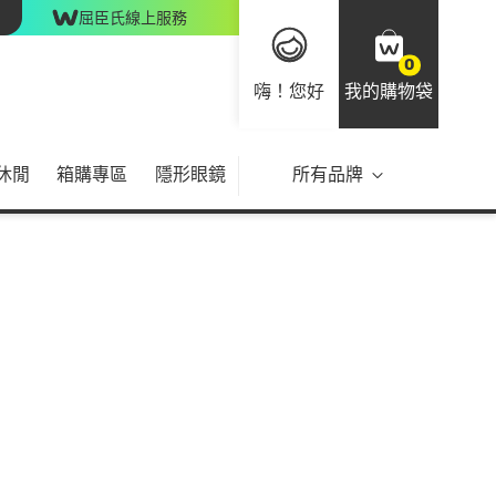
屈臣氏線上服務
0
嗨！您好
我的購物袋
休閒
箱購專區
隱形眼鏡
所有品牌