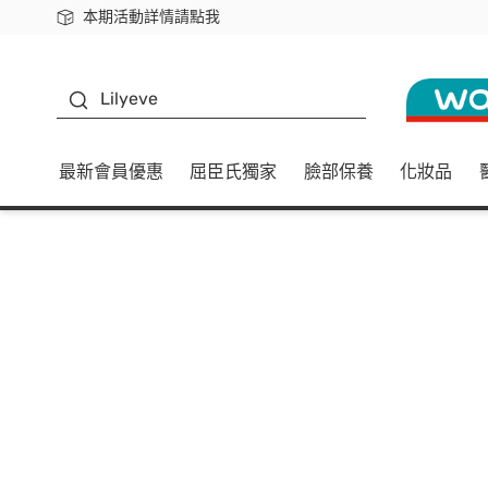
本期活動詳情請點我
下載app最高回饋$350
K beauty
Lilyeve
最新會員優惠
屈臣氏獨家
臉部保養
化妝品