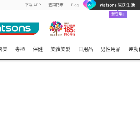
Watsons 屈氏生活
下載 APP
查詢門市
Blog
新登場!!
醫美
專櫃
保健
美體美髮
日用品
男性用品
運動