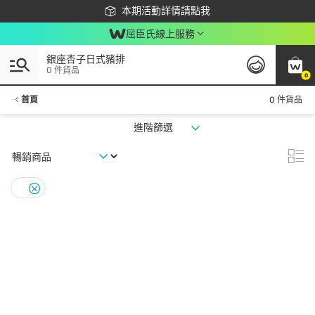
下載app最高回饋$350
本期活動詳情請點我
屈臣氏線上服務
銀座杏子日式豬排
0 件貨品
0
首頁
0 件貨品
進階篩選