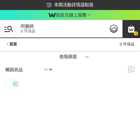
下載app最高回饋$350
本期活動詳情請點我
屈臣氏線上服務
阿勝師
0 件貨品
0
首頁
0 件貨品
進階篩選