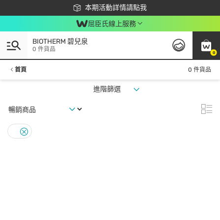
下載app最高回饋$350
本期活動詳情請點我
屈臣氏線上服務
BIOTHERM 碧兒泉
0 件貨品
0
首頁
0 件貨品
進階篩選