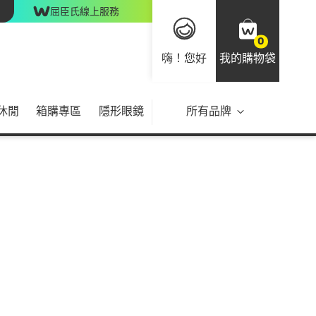
屈臣氏線上服務
0
嗨！您好
我的購物袋
休閒
箱購專區
隱形眼鏡
所有品牌