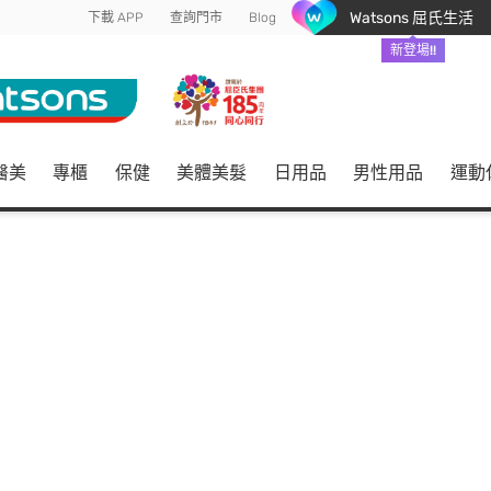
Watsons 屈氏生活
下載 APP
查詢門市
Blog
新登場!!
醫美
專櫃
保健
美體美髮
日用品
男性用品
運動