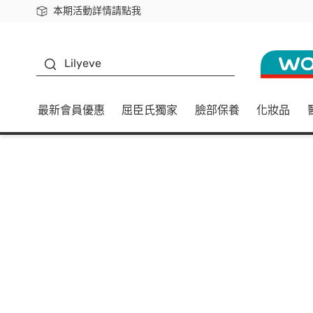
本期活動詳情請點我
下載app最高回饋$350
K beauty
Lilyeve
最新會員優惠
屈臣氏獨家
臉部保養
化妝品