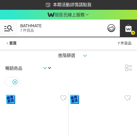
下載app最高回饋$350
本期活動詳情請點我
屈臣氏線上服務
BATHMATE
7 件貨品
0
首頁
7 件貨品
進階篩選